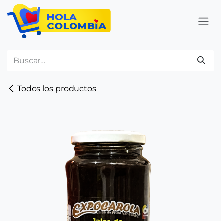
Ir al contenido
Todos los productos