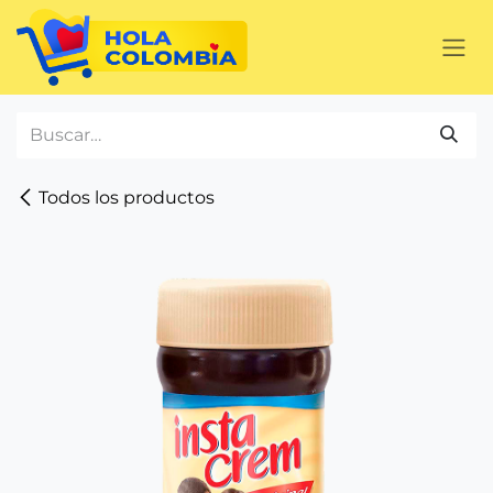
Ir al contenido
Todos los productos