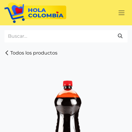
Ir al contenido
Todos los productos