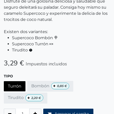
Disfrute de una golosina deliciosa y saludable que
seguro deleitará su paladar. Consiga hoy mismo su
caramelo Supercoco y experimente la delicia de los
trocitos de coco natural.
Existen dos variantes:
Supercoco Bombón 🍭
Supercoco Turrón 🍬
Tirudito 🥥
3,29
€
Impuestos incluidos
TIPO
+
Bombón
Turrón
0,85
€
+
Tirudito
2,20
€
Agregar al carrito