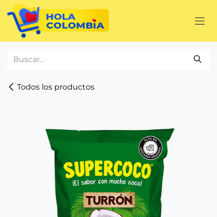
Ir al contenido
Todos los productos