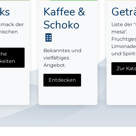
ks
Kaffee &
Getr
Schoko
hmack der
Liste der 
nischen
mesa".
🍫
Fruchtge
Limonaden
Bekanntes und
und Spiri
ehe
vielfältiges
keiten
Angebot.
Zur Kat
Entdecken