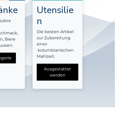
änke
Utensilie
n
"sobre
Die besten Artikel
schmack,
zur Zubereitung
, Biere
einer
tuosen.
kolumbianischen
Mahlzeit.
egorie
Ausgestattet
werden